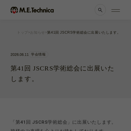
トップ
お知らせ
第41回 JSCRS学術総会に出展いたします。
製品情報一覧
会社案内
眼科
理念・メッセージ
2026.06.11
学会情報
耳鼻科
会社概要
獣医科
医療機関等との
第41回 JSCRS学術総会に出展いた
他科
関係の
透明性に
滅菌トレー
関する指針
します。
よくあるご質問
ブランド一覧
採用情報
「第41回 JSCRS学術総会」に出展いたします。
各種資料
お知らせ