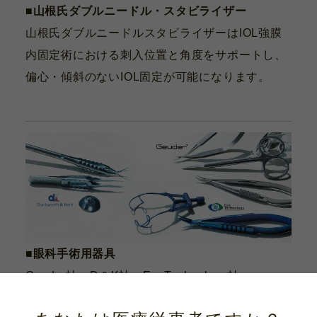
■山根氏ダブルニードル・スタビライザー
山根氏ダブルニードルスタビライザーはIOL強膜
内固定術における刺入位置と角度をサポートし、
偏心・傾斜のないIOL固定が可能になります。
■眼科手術用器具
Geuder社、D＆K社、EyeTechnology社
これらのヨーロッパ製鋼製器具は高精度で卓越し