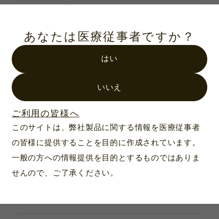
※
メールアドレス
あなたは医療従事者ですか？
はい
ご依頼内容
※
ご希望のカタログ
いいえ
下記よりご希望のカタログの部数を選択してくだ
さい。
ご利用の皆様へ
このサイトは、弊社製品に関する情報を医療従事者
器具：総合カタログ
の皆様に提供することを目的に作成されています。
一般の方への情報提供を目的とするものではありま
器具：単品カタログ
せんので、ご了承ください。
検査器具：HEINE社