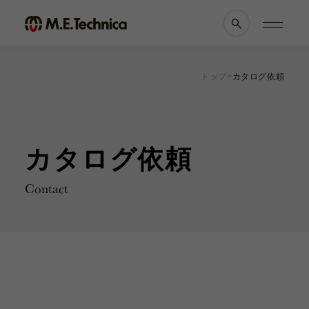
トップ
カタログ依頼
製品情報一覧
会社案内
眼科
理念・メッセージ
耳鼻科
会社概要
カタログ依頼
獣医科
医療機関等との
他科
関係の
透明性に
滅菌トレー
関する指針
Contact
よくあるご質問
ブランド一覧
採用情報
各種資料
お知らせ