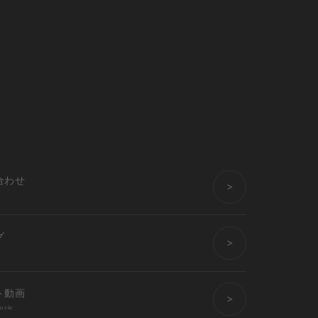
合わせ
グ
ト動画
ovie