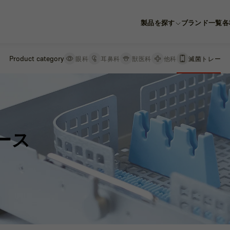
製品を探す
ブランド一覧
各
Product category
Product category
眼科
眼科
耳鼻科
耳鼻科
獣医科
獣医科
他科
他科
滅菌トレー
滅菌トレー
ース