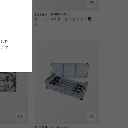
製品番号：M-8613-008
腔ビデオスコープ
サミット 4Kウロカメラヘッド用ト
レー
的に作
、ご了
製品番号：M-7560-001