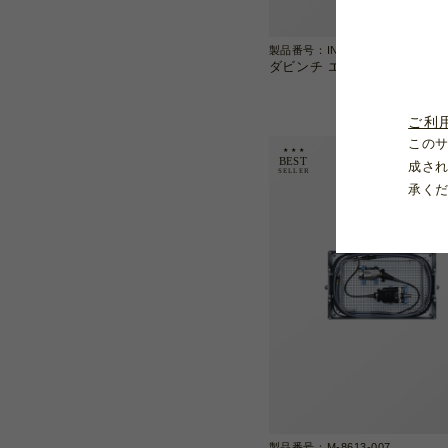
製品番号：INS-8930-R
ダビンチ エンドスコープ用
ご利
この
成さ
承く
製品番号：M-8613-007