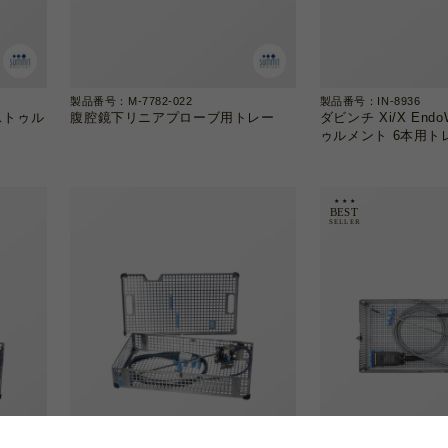
製品番号：M-7782-022
製品番号：IN-8936
ンストゥル
腹腔鏡下リニアプローブ用トレー
ダビンチ Xi/X Endo
ゥルメント 6本用ト