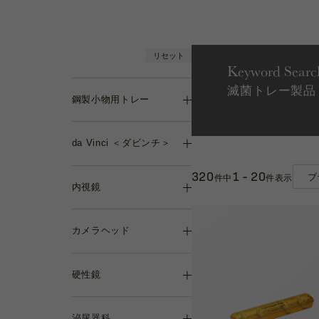
リセット
Keyword Searc
滅菌トレー製品
鋼製小物用トレー
da Vinci ＜ダビンチ＞
320
1 - 20
件中
件表示
内視鏡
カメラヘッド
硬性鏡
泌尿器科