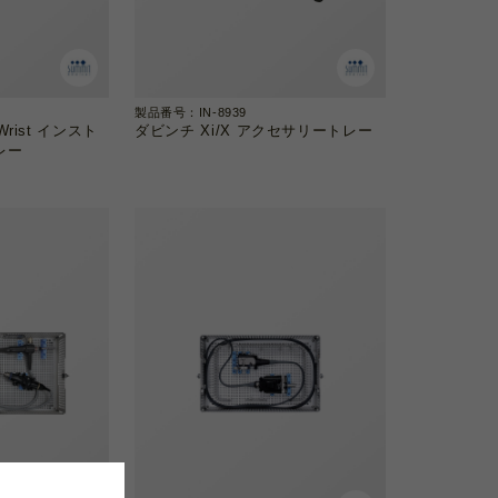
製品番号：IN-8939
Wrist インスト
ダビンチ Xi/X アクセサリートレー
レー