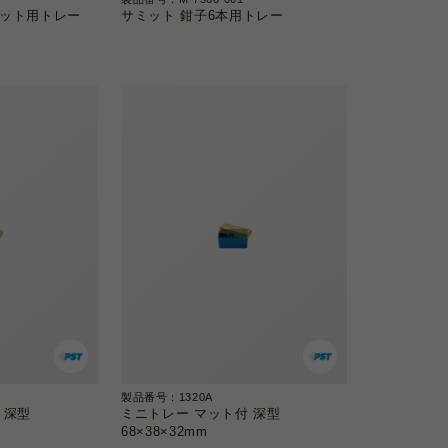
セット用トレー
サミット 鉗子6本用トレー
製品番号：1320A
 深型
ミニトレー マット付 深型
68×38×32mm