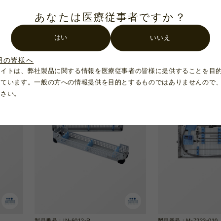
あなたは医療従事者ですか？
製品番号：INS-8930-R
製品番号：M-2020-001
トレー
ダビンチ エンドスコープ用トレー
サミット 腹腔・胸
はい
いいえ
用トレー
用の皆様へ
サイトは、弊社製品に関する情報を医療従事者の皆様に提供することを目
れています。一般の方への情報提供を目的とするものではありませんので
ださい。
製品番号：IN-6012-R
製品番号：M-7223-010