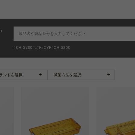
h
#CH-S700
#LTF
#CYF
#CH-S200