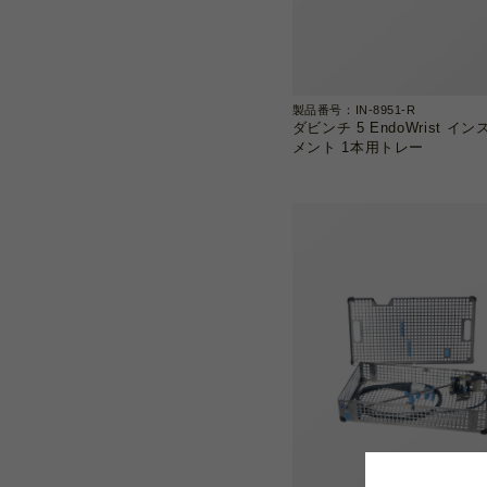
製品番号：IN-8951-R
ダビンチ 5 EndoWrist イ
メント 1本用トレー