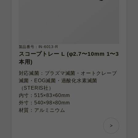
製品番号：IN-6013-R
スコープトレー L (φ2.7〜10mm 1〜3
本用)
対応滅菌：プラズマ滅菌・オートクレーブ
滅菌・EOG滅菌・過酸化水素滅菌
（STERIS社）
内寸：515×83×60mm
外寸：540×98×80mm
材質：アルミニウム