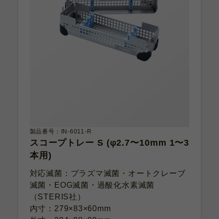
製品番号：IN-6011-R
スコープトレー S (φ2.7〜10mm 1〜3
本用)
対応滅菌：プラズマ滅菌・オートクレーブ
滅菌・EOG滅菌・過酸化水素滅菌
（STERIS社）
内寸：279×83×60mm