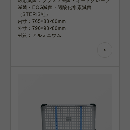
対応滅菌：プラズマ滅菌・オートクレーブ
滅菌・EOG滅菌・過酸化水素滅菌
（STERIS社）
内寸：765×83×60mm
外寸：790×98×80mm
材質：アルミニウム