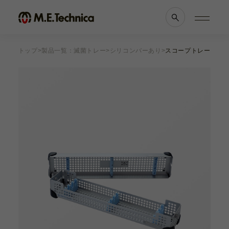
トップ
製品一覧：滅菌トレー
シリコンバーあり
スコープトレー M (φ2
製品情報一覧
会社案内
眼科
理念・メッセージ
耳鼻科
会社概要
獣医科
医療機関等との
他科
関係の
透明性に
滅菌トレー
関する指針
よくあるご質問
ブランド一覧
採用情報
各種資料
お知らせ