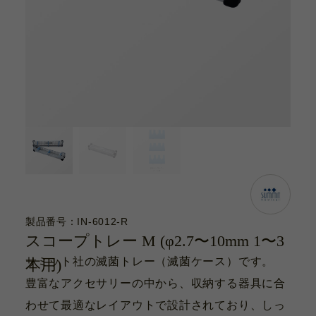
カタログ
お問い合わせ
サポート動画
お問い合わせ
Contact
カタログ
Catalogue
製品番号：IN-6012-R
スコープトレー M (φ2.7〜10mm 1〜3
サポート動画
サミット社の滅菌トレー（滅菌ケース）です。
本用)
Support Movie
豊富なアクセサリーの中から、収納する器具に合
わせて最適なレイアウトで設計されており、しっ