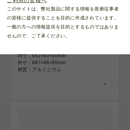
ご利用の皆様へ
このサイトは、弊社製品に関する情報を医療従事者
製品番号：IN-6014-R
スコープトレー XL (φ2.7〜10mm
の皆様に提供することを目的に作成されています。
1〜3本用)
一般の方への情報提供を目的とするものではありま
対応滅菌：プラズマ滅菌・オートクレーブ
せんので、ご了承ください。
滅菌・EOG滅菌・過酸化水素滅菌
（STERIS社）
内寸：642×83×60mm
外寸：667×98×80mm
材質：アルミニウム