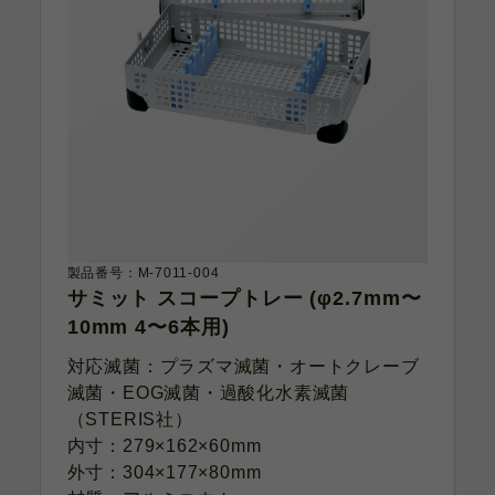
製品番号：M-7011-004
サミット スコープトレー (φ2.7mm〜
10mm 4〜6本用)
対応滅菌：プラズマ滅菌・オートクレーブ
滅菌・EOG滅菌・過酸化水素滅菌
（STERIS社）
内寸：279×162×60mm
外寸：304×177×80mm