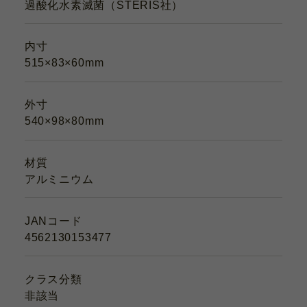
過酸化水素滅菌（STERIS社）
内寸
515×83×60mm
外寸
540×98×80mm
材質
アルミニウム
JANコード
4562130153477
クラス分類
非該当