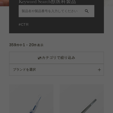
Keyword Search
獣医科製品
カタログ
お問い合わせ
サポート動画
#CTR
お問い合わせ
359
1 - 20
Contact
件中
件表示
カテゴリで絞り込み
カタログ
Catalogue
サポート動画
Support Movie