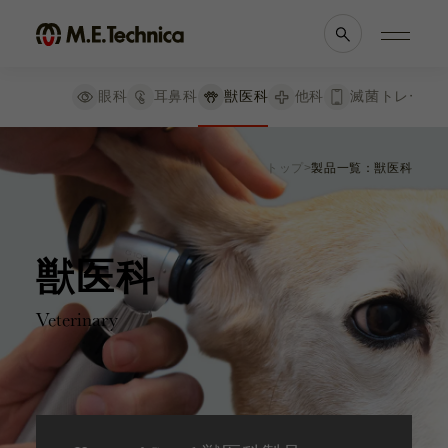
絞り込み
リセット
眼科
耳鼻科
獣医科
他科
滅菌トレー
検査器械
製品情報一覧
会社案内
眼科手術器具
トップ
製品一覧：獣医科
眼科
理念・メッセージ
耳鼻科
会社概要
洗浄関連器具
獣医科
医療機関等との
他科
関係の
透明性に
滅菌トレー
関する指針
獣医科
手持眼圧計
Veterinary
よくあるご質問
カプセルテンションリング
ブランド一覧
採用情報
内視鏡用 携帯アダプター
各種資料
お知らせ
副木