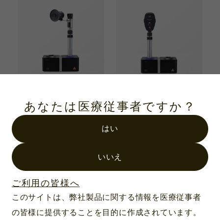
あなたは医療従事者ですか？
製品番号：M-150.35.401
製品番号：M-802.35.401
HSL150 ハンドヘルド
ベータ200 LED 直像鏡
スリットランプ NT4/
NT4/ベータ4スリム充
はい
ベータ4スリム充電ハ
電ハンドルセット 3.5V
ンドルセット3.5V（10
いいえ
倍）
ご利用の皆様へ
このサイトは、弊社製品に関する情報を医療従事者
の皆様に提供することを目的に作成されています。