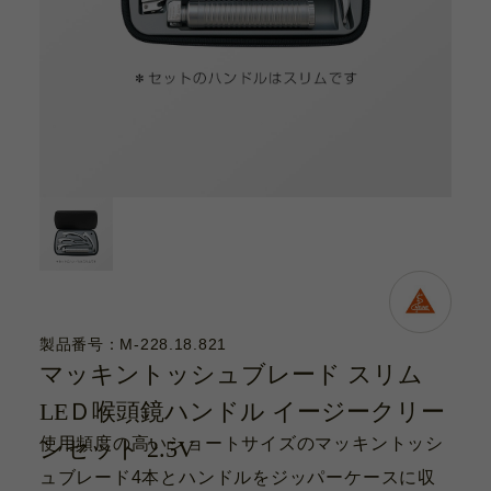
カタログ
お問い合わせ
サポート動画
お問い合わせ
Contact
カタログ
Catalogue
製品番号：M-228.18.821
マッキントッシュブレード スリム
サポート動画
LEＤ喉頭鏡ハンドル イージークリー
Support Movie
使用頻度の高いショートサイズのマッキントッシ
ンセット 2.5V
ュブレード4本とハンドルをジッパーケースに収