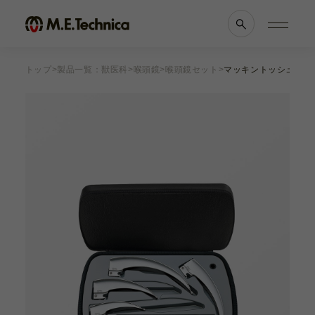
トップ
製品一覧：獣医科
喉頭鏡
喉頭鏡セット
マッキントッシュブレー
製品情報一覧
会社案内
眼科
理念・メッセージ
耳鼻科
会社概要
獣医科
医療機関等との
他科
関係の
透明性に
滅菌トレー
関する指針
よくあるご質問
ブランド一覧
採用情報
各種資料
お知らせ