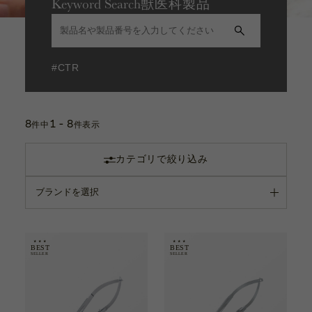
Keyword Search
獣医科製品
洗浄関連器具
カタログ
お問い合わせ
サポート動画
手持眼圧計
#CTR
カプセルテンションリング
お問い合わせ
8
1 - 8
Contact
内視鏡用 携帯アダプター
件中
件表示
カテゴリで絞り込み
副木
カタログ
Catalogue
サポート動画
Support Movie