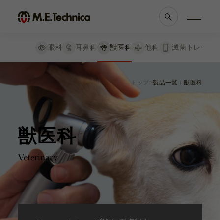
絞り込み
リセット
眼科
耳鼻科
獣医科
他科
滅菌トレー
検査器械
製品情報一覧
会社案内
眼科手術器具
トップ
製品一覧：獣医科
眼科
理念・メッセージ
耳鼻科
会社概要
睫毛鑷子
獣医科
医療機関等との
鑷子
他科
関係の
透明性に
開瞼器
滅菌トレー
関する指針
獣医科
剪刀
持針器
Veterinary
よくあるご質問
替刃ホルダー
フック・スパーテル
ブランド一覧
採用情報
その他器具
各種資料
お知らせ