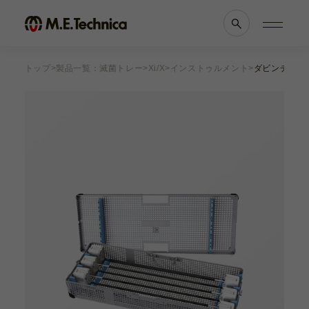
トップ
製品一覧：滅菌トレー
Xi/X
インストゥルメント
ダビンチ Xi/
製品情報一覧
会社案内
眼科
理念・メッセージ
耳鼻科
会社概要
獣医科
医療機関等との
他科
関係の
透明性に
滅菌トレー
関する指針
よくあるご質問
ブランド一覧
採用情報
各種資料
お知らせ