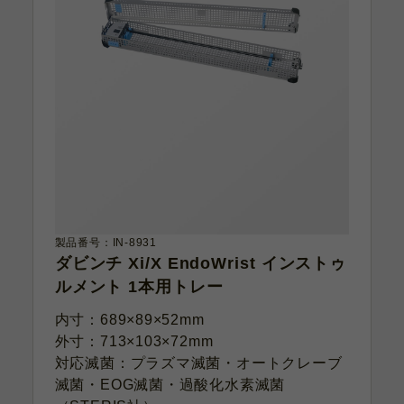
製品番号：IN-8931
ダビンチ Xi/X EndoWrist インストゥ
ルメント 1本用トレー
内寸：689×89×52mm
外寸：713×103×72mm
対応滅菌：プラズマ滅菌・オートクレーブ
滅菌・EOG滅菌・過酸化水素滅菌