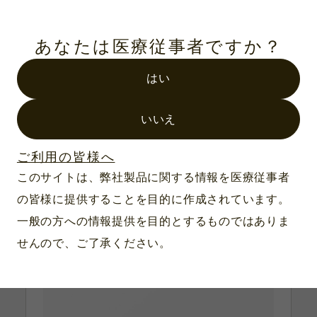
製品番号：IN-8948
ダビンチ Xi/X EndoWrist インストゥ
あなたは医療従事者ですか？
ルメント 3本用トレー
はい
内寸：679×175×94mm
外寸：703×190×114mm
対応滅菌：プラズマ滅菌・オートクレーブ
いいえ
滅菌・EOG滅菌・過酸化水素滅菌
（STERIS社）
ご利用の皆様へ
材質：アルミニウム
このサイトは、弊社製品に関する情報を医療従事者
の皆様に提供することを目的に作成されています。
一般の方への情報提供を目的とするものではありま
せんので、ご了承ください。