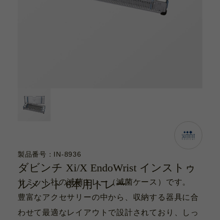
カタログ
お問い合わせ
サポート動画
お問い合わせ
Contact
カタログ
Catalogue
製品番号：IN-8936
ダビンチ Xi/X EndoWrist インストゥ
サポート動画
サミット社の滅菌トレー（滅菌ケース）です。
ルメント 6本用トレー
Support Movie
豊富なアクセサリーの中から、収納する器具に合
わせて最適なレイアウトで設計されており、しっ