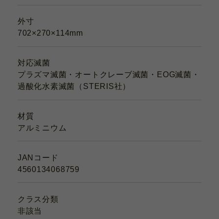
外寸
702×270×114mm
対応滅菌
プラズマ滅菌・オートクレーブ滅菌・EOG滅菌・
過酸化水素滅菌（STERIS社）
材質
アルミニウム
JANコード
4560134068759
クラス分類
非該当