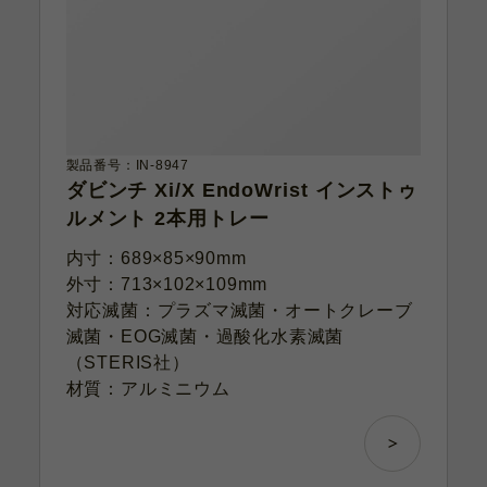
製品番号：IN-8947
ダビンチ Xi/X EndoWrist インストゥ
ルメント 2本用トレー
内寸：689×85×90mm
外寸：713×102×109mm
対応滅菌：プラズマ滅菌・オートクレーブ
滅菌・EOG滅菌・過酸化水素滅菌
（STERIS社）
材質：アルミニウム