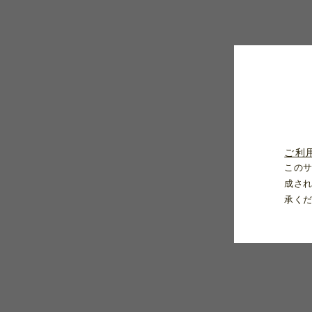
ご利
この
成さ
承く