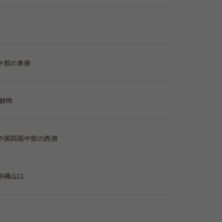
中部の東側
 静岡
中国
四国
中部の西側
沖縄
山口