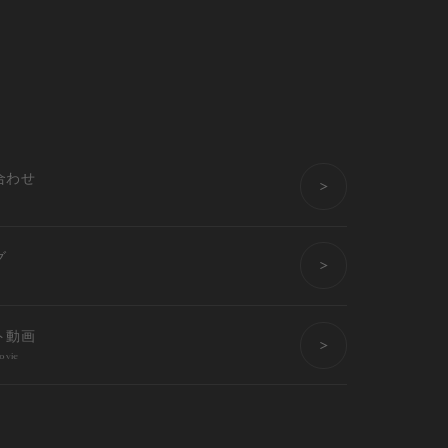
合わせ
グ
ト動画
ovie