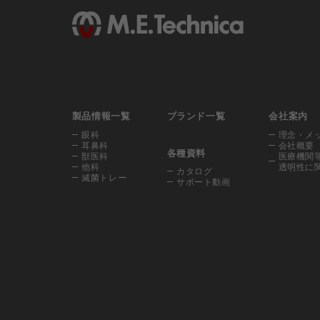
製品情報一覧
ブランド一覧
会社案内
眼科
理念・メ
耳鼻科
会社概要
各種資料
獣医科
医療機関
他科
透明性に
カタログ
滅菌トレー
サポート動画