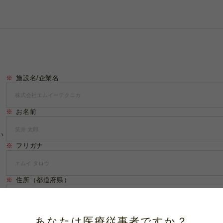
※
施設名/企業名
※
お名前
い
※
フリガナ
※
住所（都道府県）
住所（市区町村）
あなたは医療従事者ですか？