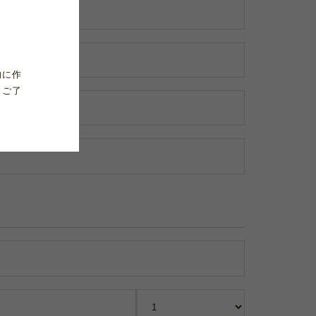
的に作
、ご了