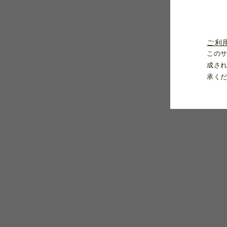
ご利
この
成さ
承く