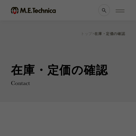
トップ
在庫・定価の確認
製品情報一覧
会社案内
眼科
理念・メッセージ
耳鼻科
会社概要
在庫・定価の確認
獣医科
医療機関等との
他科
関係の
透明性に
滅菌トレー
関する指針
Contact
よくあるご質問
ブランド一覧
採用情報
各種資料
お知らせ