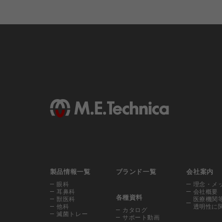
製品情報一覧
ブランド一覧
会社案内
眼科
理念・メ
耳鼻科
会社概要
各種資料
獣医科
医療機関
他科
透明性に
カタログ
滅菌トレー
サポート動画