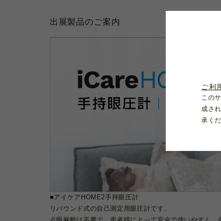
出展製品のご案内
ご利
この
成さ
承く
■アイケアHOME2手持眼圧計
リバウンド式の自己測定用眼圧計です。
点眼麻酔は不要で、患者様にとって安全で使いやすく、