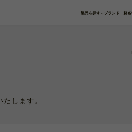
製品を探す
ブランド一覧
各
Product category
眼科
耳鼻科
獣医科
他科
滅菌トレー
展いたします。