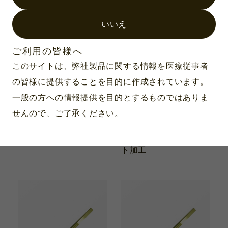
いいえ
ご利用の皆様へ
このサイトは、弊社製品に関する情報を医療従事者
の皆様に提供することを目的に作成されています。
一般の方への情報提供を目的とするものではありま
せんので、ご了承ください。
製品番号：VR-1531
製品番号：VR-1532
オフセットグリップ鉗
日下氏ILM鉗子 23G
子 0.9mm 23G
2.0mm/32mm ブラス
ト加工