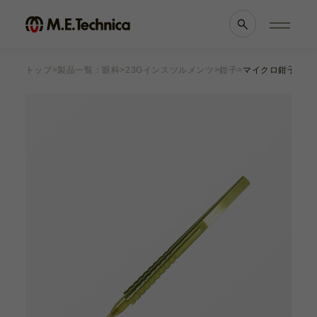
トップ
製品一覧：眼科
23Gインスツルメンツ
鉗子
マイクロ鉗子 3.0m
製品情報一覧
会社案内
眼科
理念・メッセージ
耳鼻科
会社概要
獣医科
医療機関等との
他科
関係の
透明性に
滅菌トレー
関する指針
よくあるご質問
ブランド一覧
採用情報
各種資料
お知らせ