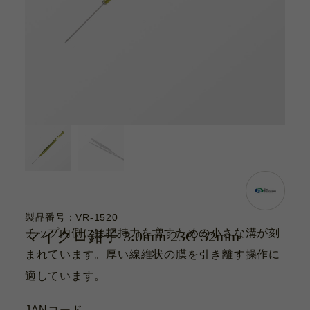
カタログ
お問い合わせ
サポート動画
お問い合わせ
Contact
カタログ
Catalogue
製品番号：VR-1520
チップ内側には把持力を増すための小さな溝が刻
マイクロ鉗子 3.0mm 23G 32mm
サポート動画
まれています。厚い線維状の膜を引き離す操作に
Support Movie
適しています。
JANコード