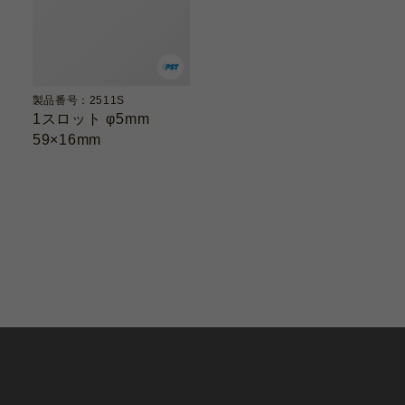
製品番号：2511S
1スロット φ5mm
59×16mm