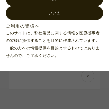
いいえ
ご利用の皆様へ
製品番号：M-2702A
このサイトは、弊社製品に関する情報を医療従事者
スタンダード器具用滅菌トレー 2本用/
の皆様に提供することを目的に作成されています。
大スロット 190×64×19mm
一般の方への情報提供を目的とするものではありま
内寸：190×64×19mm
せんので、ご了承ください。
対応滅菌：オートクレーブ滅菌・EOG滅菌
材質：ウルテム