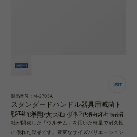
カタログ
お問い合わせ
サポート動画
お問い合わせ
Contact
カタログ
Catalogue
製品番号：M-2703A
スタンダードハンドル器具用滅菌ト
サポート動画
PST社の滅菌トレーは、ゼネラルエレクトリック
レー 1本用/大スロット 190×64×19mm
Support Movie
社が開発した「ウルテム」を用いた軽量で耐久性
に優れた製品です。豊富なサイズバリエーション