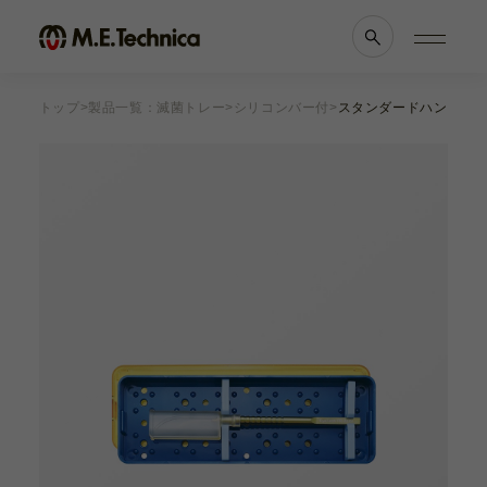
トップ
製品一覧：滅菌トレー
シリコンバー付
スタンダードハンドル器具
製品情報一覧
会社案内
眼科
理念・メッセージ
耳鼻科
会社概要
獣医科
医療機関等との
他科
関係の
透明性に
滅菌トレー
関する指針
よくあるご質問
ブランド一覧
採用情報
各種資料
お知らせ