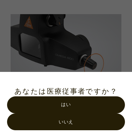
Detail 04.
あなたは医療従事者ですか？
照明光調節ノブ
はい
照明光を垂直方向に-4°〜+7°の範囲で調節するこ
とができます。瞳孔径に応じて微調節が必要な場
いいえ
合や眼底周辺を観察する時などに照明光の入射角