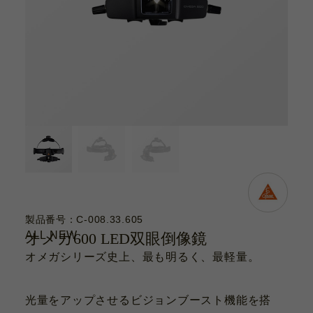
カタログ
お問い合わせ
サポート動画
お問い合わせ
Contact
カタログ
Catalogue
製品番号：C-008.33.605
ALL NEW
オメガ600 LED双眼倒像鏡
サポート動画
オメガシリーズ史上、最も明るく、最軽量。
Support Movie
光量をアップさせるビジョンブースト機能を搭