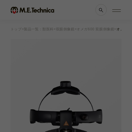
トップ
製品一覧：獣医科
双眼倒像鏡
オメガ600 双眼倒像鏡
オメガ60
製品情報一覧
会社案内
眼科
理念・メッセージ
耳鼻科
会社概要
獣医科
医療機関等との
他科
関係の
透明性に
滅菌トレー
関する指針
よくあるご質問
ブランド一覧
採用情報
各種資料
お知らせ