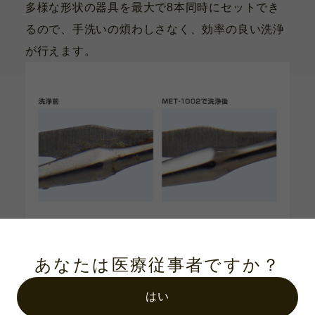
多様な形状の器具を最大で8本同時にセットでき
るので、手洗いの煩わしさなく、効率の良い洗浄
が行えます。
About 02.
洗浄イメージ
あなたは医療従事者ですか？
はい