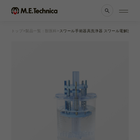
トップ
製品一覧：獣医科
スワール手術器具洗浄器 スワール電解洗浄水1
製品情報一覧
会社案内
眼科
理念・メッセージ
耳鼻科
会社概要
獣医科
医療機関等との
他科
関係の
透明性に
滅菌トレー
関する指針
よくあるご質問
ブランド一覧
採用情報
各種資料
お知らせ