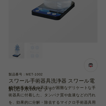
カタログ
お問い合わせ
サポート動画
お問い合わせ
Contact
カタログ
Catalogue
製品番号：MET-1002
スワール手術器具洗浄器 スワール電
サポート動画
硝子体手術器具や手洗いが困難なデリケートな手
解洗浄水100セット
Support Movie
術器具に付着した、タンパク質や血液などの汚れ
を、効果的に分解・除去するマイクロ手術器具用