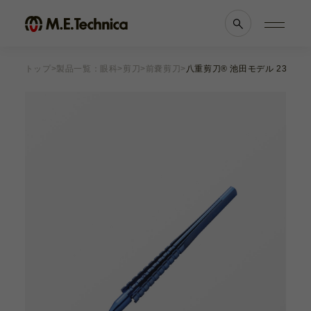
トップ
製品一覧：眼科
剪刀
前嚢剪刀
八重剪刀® 池田モデル 23G 1
製品情報一覧
会社案内
眼科
理念・メッセージ
耳鼻科
会社概要
獣医科
医療機関等との
他科
関係の
透明性に
滅菌トレー
関する指針
よくあるご質問
ブランド一覧
採用情報
各種資料
お知らせ