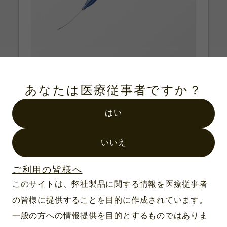
あなたは医療従事者ですか？
製品番号：FR-2275C
マイクロカプセル剪刀 23G 水平刃
はい
シャフトの太さ：23G
ハンドル：スタンダード
いいえ
ご利用の皆様へ
このサイトは、弊社製品に関する情報を医療従事者
の皆様に提供することを目的に作成されています。
一般の方への情報提供を目的とするものではありま