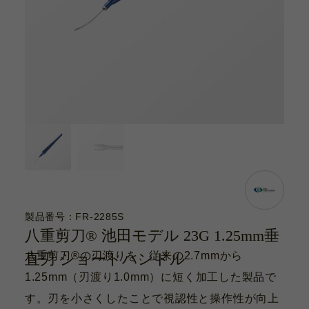
カタログ
お問い合わせ
サポート動画
お問い合わせ
Contact
カタログ
Catalogue
製品番号：FR-2285S
八重剪刀® 池田モデル 23G 1.25mm垂
サポート動画
八重剪刀®の刃渡りを、従来の2.7mmから
直刃 ショートハンドル
Support Movie
1.25mm（刃渡り1.0mm）に短く加工した製品で
す。刃を小さくしたことで視認性と操作性が向上