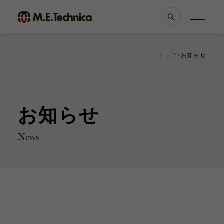
トップ
お知らせ
製品情報一覧
会社案内
眼科
理念・メッセージ
耳鼻科
会社概要
お知らせ
獣医科
医療機関等との
他科
関係の
透明性に
滅菌トレー
関する指針
News
よくあるご質問
ブランド一覧
採用情報
各種資料
お知らせ