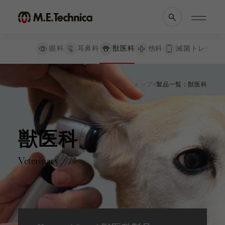
絞り込み
リセット
眼科
耳鼻科
獣医科
他科
滅菌トレー
検査器械
製品情報一覧
会社案内
検眼鏡
トップ
製品一覧：獣医科
耳鏡
眼科
理念・メッセージ
耳鼻科
会社概要
双眼倒像鏡
獣医科
医療機関等との
他科
関係の
透明性に
オメガ600 双眼倒像鏡
滅菌トレー
関する指針
獣医科
オメガ500 双眼倒像鏡
ビデオオメガ
Veterinary
シグマ
よくあるご質問
ポケット診断鏡
喉頭鏡
ブランド一覧
採用情報
ヘッドライトとルーペ
ルーペ＋iビュー
各種資料
お知らせ