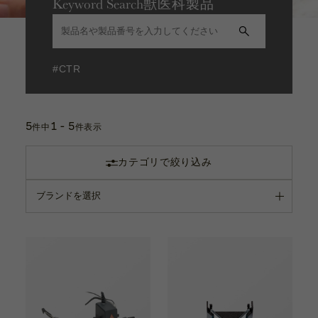
Keyword Search
獣医科製品
パワーソース
カタログ
エグザミネーションライト
お問い合わせ
サポート動画
電球
充電池
#CTR
その他
お問い合わせ
5
1 - 5
Contact
眼科手術器具
件中
件表示
カテゴリで絞り込み
洗浄関連器具
カタログ
Catalogue
手持眼圧計
カプセルテンションリング
サポート動画
Support Movie
内視鏡用 携帯アダプター