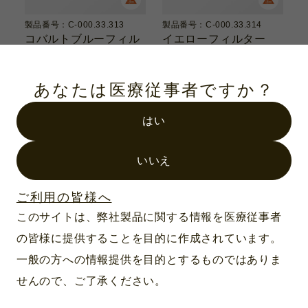
製品番号：C-000.33.313
製品番号：C-000.33.314
コバルトブルーフィル
イエローフィルター
ター
あなたは医療従事者ですか？
はい
いいえ
ご利用の皆様へ
このサイトは、弊社製品に関する情報を医療従事者
の皆様に提供することを目的に作成されています。
一般の方への情報提供を目的とするものではありま
製品番号：C-000.33.315
ディフューザーフィル
せんので、ご了承ください。
ター