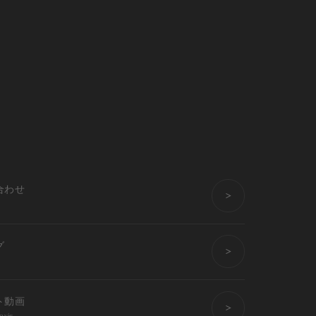
合わせ
グ
ト動画
ovie