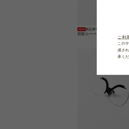
製品番号：BIL-25
双眼ルーペ2.5倍 FLEX
ご利
この
成さ
承く