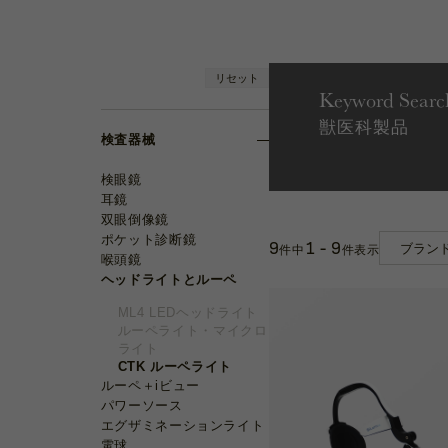
リセット
Keyword Searc
獣医科製品
検査器械
検眼鏡
耳鏡
双眼倒像鏡
ポケット診断鏡
9
1 - 9
件中
件表示
喉頭鏡
ヘッドライトとルーペ
ML4 LEDヘッドライト
ルーペライト・マイクロ
ライト
CTK ルーペライト
ルーペ＋iビュー
パワーソース
エグザミネーションライト
電球