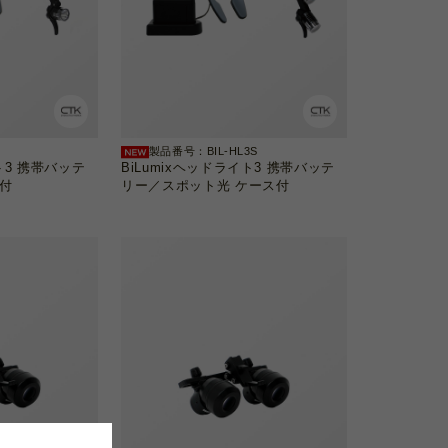
3
製品番号：BIL-HL3S
ト3 携帯バッテ
BiLumixヘッドライト3 携帯バッテ
付
リー／スポット光 ケース付