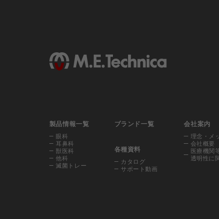
製品情報一覧
ブランド一覧
会社案内
眼科
理念・メ
耳鼻科
会社概要
各種資料
獣医科
医療機関
他科
透明性に
カタログ
滅菌トレー
サポート動画