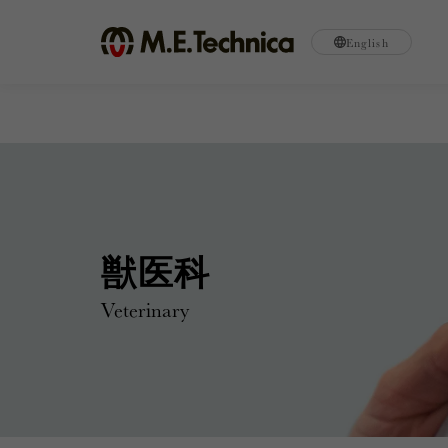
English
獣医科
Veterinary