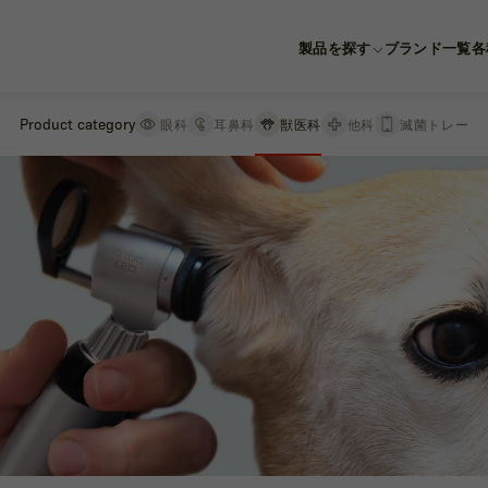
製品を探す
ブランド一覧
各
Product category
Product category
眼科
眼科
耳鼻科
耳鼻科
獣医科
獣医科
他科
他科
滅菌トレー
滅菌トレー