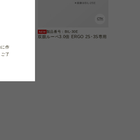
E
製品番号：BIL-30E
GO 2S･3S専用
双眼ルーペ3.0倍 ERGO 2S･3S専用
的に作
、ご了