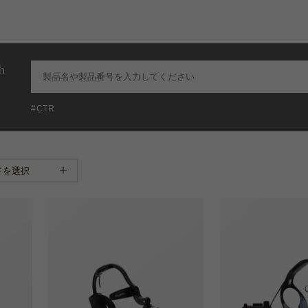
h
#CTR