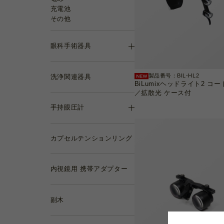
充電池
その他
眼科手術器具
製品番号：BIL-HL2
洗浄関連器具
BiLumixヘッドライト2 コ
／拡散光 ケース付
手持眼圧計
カプセルテンションリング
内視鏡用 携帯アダプター
副木