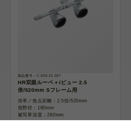
製品番号：C-000.32.597
HR双眼ルーペ＋iビュー 2.5
倍/520mm Sフレーム用
倍率／焦点距離：2.5倍/520mm
視野径：180mm
被写界深度：260mm