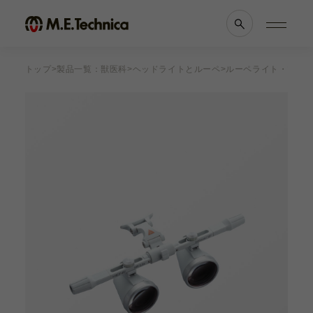
トップ
製品一覧：獣医科
ヘッドライトとルーペ
ルーペライト・マイ
製品情報一覧
会社案内
眼科
理念・メッセージ
耳鼻科
会社概要
獣医科
医療機関等との
他科
関係の
透明性に
滅菌トレー
関する指針
よくあるご質問
ブランド一覧
採用情報
各種資料
お知らせ