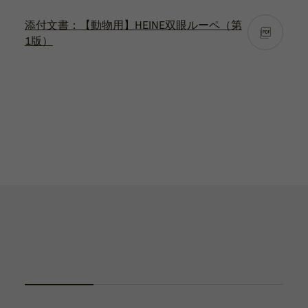
添付文書：【動物用】HEINE双眼ルーペ（第
1版）