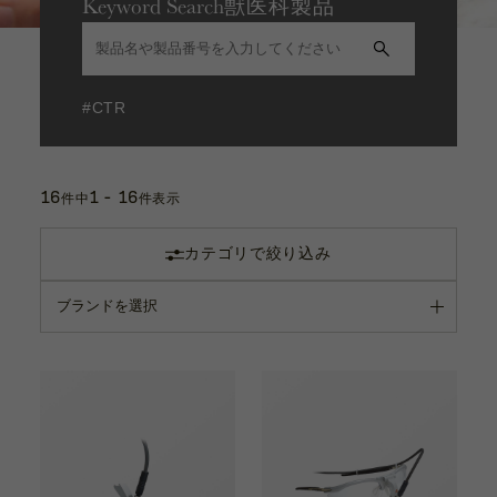
Keyword Search
獣医科製品
エグザミネーションライト
カタログ
電球
お問い合わせ
サポート動画
充電池
その他
#CTR
お問い合わせ
眼科手術器具
16
1 - 16
Contact
件中
件表示
洗浄関連器具
カテゴリで絞り込み
カタログ
手持眼圧計
Catalogue
カプセルテンションリング
サポート動画
内視鏡用 携帯アダプター
Support Movie
副木