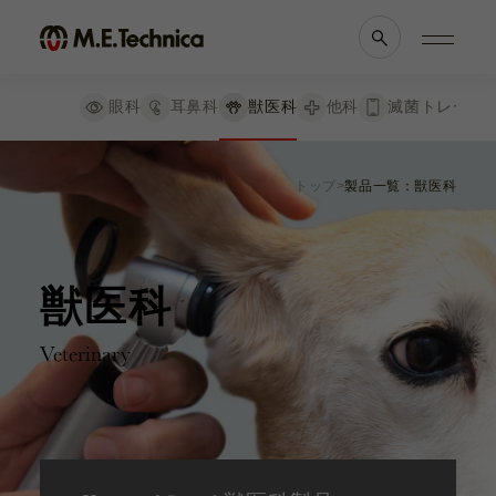
絞り込み
リセット
眼科
耳鼻科
獣医科
他科
滅菌トレー
検査器械
製品情報一覧
会社案内
検眼鏡
トップ
製品一覧：獣医科
耳鏡
眼科
理念・メッセージ
耳鼻科
会社概要
双眼倒像鏡
獣医科
医療機関等との
ポケット診断鏡
他科
関係の
透明性に
喉頭鏡
滅菌トレー
関する指針
獣医科
ヘッドライトとルーペ
Veterinary
よくあるご質問
ML4 LEDヘッドライト
ルーペライト・マイクロライト
CTK ルーペライト
ブランド一覧
採用情報
ルーペ＋iビュー
パワーソース
各種資料
お知らせ